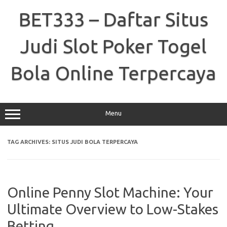
Skip
to
BET333 – Daftar Situs
content
Judi Slot Poker Togel
Bola Online Terpercaya
Menu
TAG ARCHIVES:
SITUS JUDI BOLA TERPERCAYA
Online Penny Slot Machine: Your
Ultimate Overview to Low-Stakes
Betting