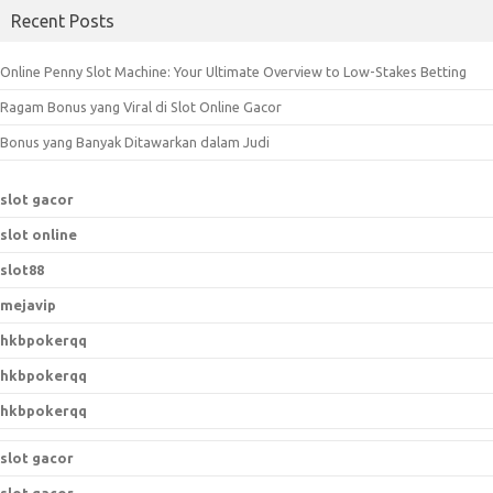
a
Recent Posts
r
c
Online Penny Slot Machine: Your Ultimate Overview to Low-Stakes Betting
h
Ragam Bonus yang Viral di Slot Online Gacor
f
o
Bonus yang Banyak Ditawarkan dalam Judi
r
:
slot gacor
slot online
slot88
mejavip
hkbpokerqq
hkbpokerqq
hkbpokerqq
slot gacor