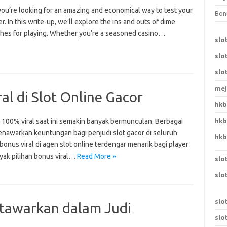
f you’re looking for an amazing and economical way to test your
Bon
r. In this write-up, we’ll explore the ins and outs of dime
oaches for playing. Whether you’re a seasoned casino…
slo
slo
slo
mej
l di Slot Online Gacor
hk
s 100% viral saat ini semakin banyak bermunculan. Berbagai
hk
awarkan keuntungan bagi penjudi slot gacor di seluruh
hk
onus viral di agen slot online terdengar menarik bagi player
nyak pilihan bonus viral…
Read More »
slo
slo
slo
tawarkan dalam Judi
slo