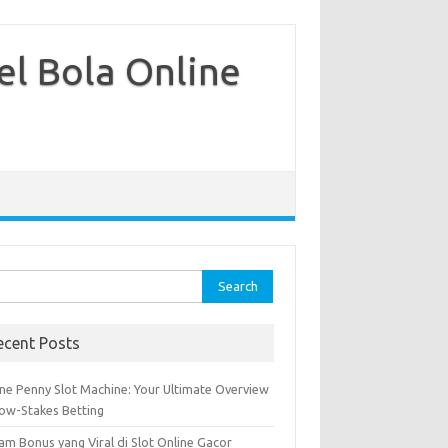
el Bola Online
rch
ecent Posts
ine Penny Slot Machine: Your Ultimate Overview
Low-Stakes Betting
am Bonus yang Viral di Slot Online Gacor