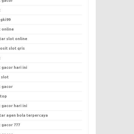
t gacor
t
gki99
t online
tar slot online
osit slot qris
t
t gacor hari ini
 slot
t gacor
top
t gacor hari ini
tar agen bola terpercaya
t gacor 777