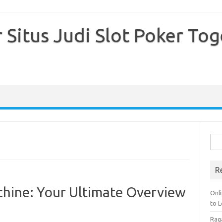
 Situs Judi Slot Poker Tog
Sea
for:
R
chine: Your Ultimate Overview
Onl
to 
Rag