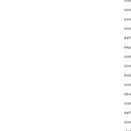
slo
slo
non
slo
daf
dep
slo
slo
link
slo
sbo
slo
daf
slo