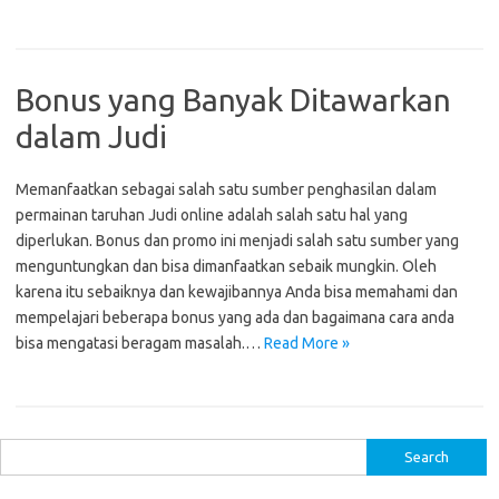
Bonus yang Banyak Ditawarkan
dalam Judi
Memanfaatkan sebagai salah satu sumber penghasilan dalam
permainan taruhan Judi online adalah salah satu hal yang
diperlukan. Bonus dan promo ini menjadi salah satu sumber yang
menguntungkan dan bisa dimanfaatkan sebaik mungkin. Oleh
karena itu sebaiknya dan kewajibannya Anda bisa memahami dan
mempelajari beberapa bonus yang ada dan bagaimana cara anda
bisa mengatasi beragam masalah.…
Read More »
S
e