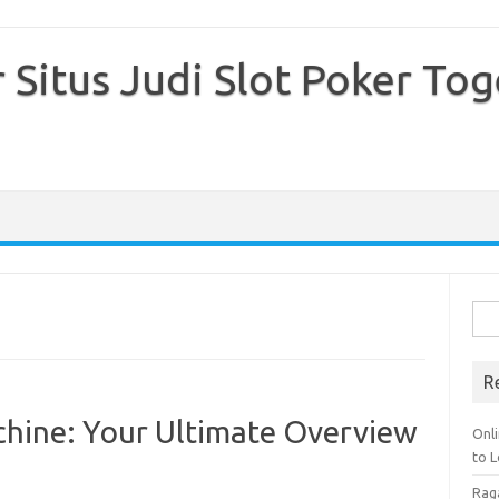
 Situs Judi Slot Poker Tog
Sea
for:
R
chine: Your Ultimate Overview
Onl
to 
Rag