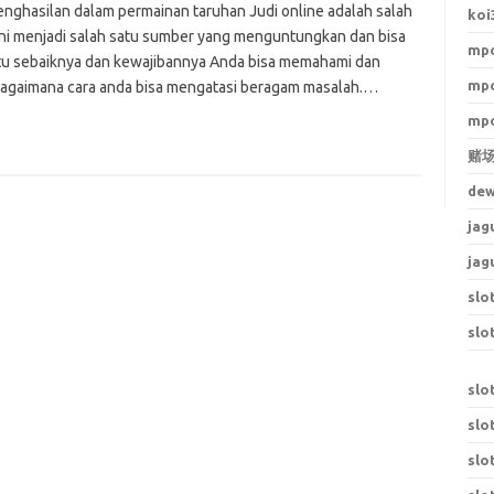
nghasilan dalam permainan taruhan Judi online adalah salah
koi
ini menjadi salah satu sumber yang menguntungkan dan bisa
mpo
itu sebaiknya dan kewajibannya Anda bisa memahami dan
mp
bagaimana cara anda bisa mengatasi beragam masalah.…
mpo
赌
dew
jag
jag
slo
slo
slo
slo
slo