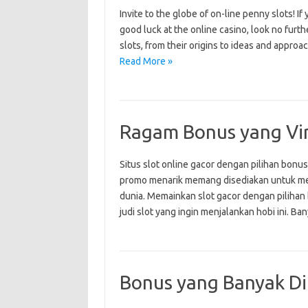
Invite to the globe of on-line penny slots! I
good luck at the online casino, look no furthe
slots, from their origins to ideas and appr
Read More »
Ragam Bonus yang Vira
Situs slot online gacor dengan pilihan bonu
promo menarik memang disediakan untuk men
dunia. Memainkan slot gacor dengan pilihan b
judi slot yang ingin menjalankan hobi ini. Ba
Bonus yang Banyak Di