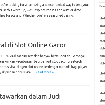
f you’re looking for an amazing and economical way to test your
Bon
r. In this write-up, we’ll explore the ins and outs of dime
oaches for playing. Whether you’re a seasoned casino…
slo
slo
slo
mej
l di Slot Online Gacor
hk
s 100% viral saat ini semakin banyak bermunculan. Berbagai
hk
awarkan keuntungan bagi penjudi slot gacor di seluruh
hk
onus viral di agen slot online terdengar menarik bagi player
nyak pilihan bonus viral…
Read More »
slo
slo
slo
tawarkan dalam Judi
slo