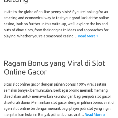
Invite to the globe of on-line penny slots! If you’re looking for an
amazing and economical way to test your good luck at the online
casino, look no further. In this write-up, we’ll explore the ins and
outs of dime slots, from their origins to ideas and approaches for
playing. Whether you’re a seasoned casino…
Read More »
Ragam Bonus yang Viral di Slot
Online Gacor
Situs slot online gacor dengan pilihan bonus 100% viral saat ini
semakin banyak bermunculan. Berbagai promo menarik memang
disediakan untuk menawarkan keuntungan bagi penjudi slot gacor
di seluruh dunia. Memainkan slot gacor dengan pilihan bonus viral di
agen slot online terdengar menarik bagi player judi slot yang ingin
menjalankan hobi ini. Banyak pilihan bonus viral…
Read More »