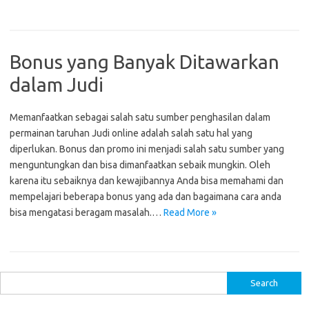
Bonus yang Banyak Ditawarkan
dalam Judi
Memanfaatkan sebagai salah satu sumber penghasilan dalam
permainan taruhan Judi online adalah salah satu hal yang
diperlukan. Bonus dan promo ini menjadi salah satu sumber yang
menguntungkan dan bisa dimanfaatkan sebaik mungkin. Oleh
karena itu sebaiknya dan kewajibannya Anda bisa memahami dan
mempelajari beberapa bonus yang ada dan bagaimana cara anda
bisa mengatasi beragam masalah.…
Read More »
S
e