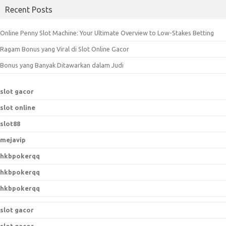
a
Recent Posts
r
c
Online Penny Slot Machine: Your Ultimate Overview to Low-Stakes Betting
h
Ragam Bonus yang Viral di Slot Online Gacor
f
o
Bonus yang Banyak Ditawarkan dalam Judi
r
:
slot gacor
slot online
slot88
mejavip
hkbpokerqq
hkbpokerqq
hkbpokerqq
slot gacor