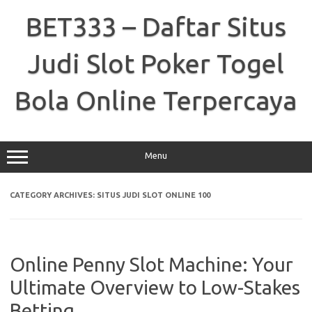
Skip
to
BET333 – Daftar Situs
content
Judi Slot Poker Togel
Bola Online Terpercaya
Menu
CATEGORY ARCHIVES:
SITUS JUDI SLOT ONLINE 100
Online Penny Slot Machine: Your
Ultimate Overview to Low-Stakes
Betting