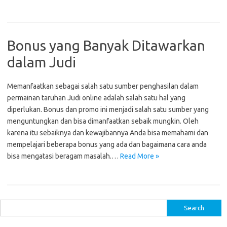
Bonus yang Banyak Ditawarkan
dalam Judi
Memanfaatkan sebagai salah satu sumber penghasilan dalam
permainan taruhan Judi online adalah salah satu hal yang
diperlukan. Bonus dan promo ini menjadi salah satu sumber yang
menguntungkan dan bisa dimanfaatkan sebaik mungkin. Oleh
karena itu sebaiknya dan kewajibannya Anda bisa memahami dan
mempelajari beberapa bonus yang ada dan bagaimana cara anda
bisa mengatasi beragam masalah.…
Read More »
S
e