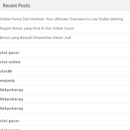
a
Recent Posts
r
c
Online Penny Slot Machine: Your Ultimate Overview to Low-Stakes Betting
h
Ragam Bonus yang Viral di Slot Online Gacor
f
o
Bonus yang Banyak Ditawarkan dalam Judi
r
:
slot gacor
slot online
slot88
mejavip
hkbpokerqq
hkbpokerqq
hkbpokerqq
slot gacor