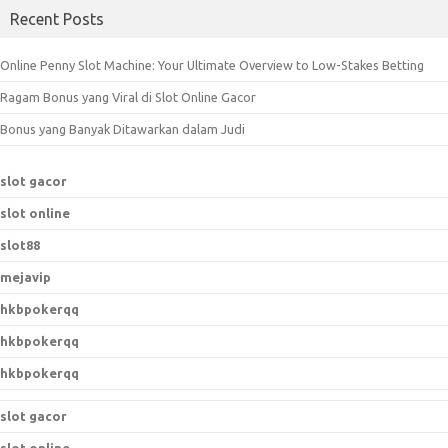
a
Recent Posts
r
c
Online Penny Slot Machine: Your Ultimate Overview to Low-Stakes Betting
h
Ragam Bonus yang Viral di Slot Online Gacor
f
o
Bonus yang Banyak Ditawarkan dalam Judi
r
:
slot gacor
slot online
slot88
mejavip
hkbpokerqq
hkbpokerqq
hkbpokerqq
slot gacor