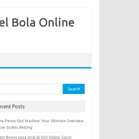
el Bola Online
rch
ecent Posts
ine Penny Slot Machine: Your Ultimate Overview
Low-Stakes Betting
am Bonus yang Viral di Slot Online Gacor