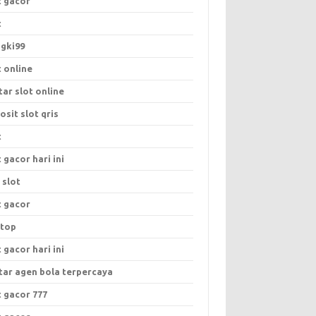
t gacor
t
gki99
t online
tar slot online
osit slot qris
t
t gacor hari ini
 slot
t gacor
top
t gacor hari ini
tar agen bola terpercaya
t gacor 777