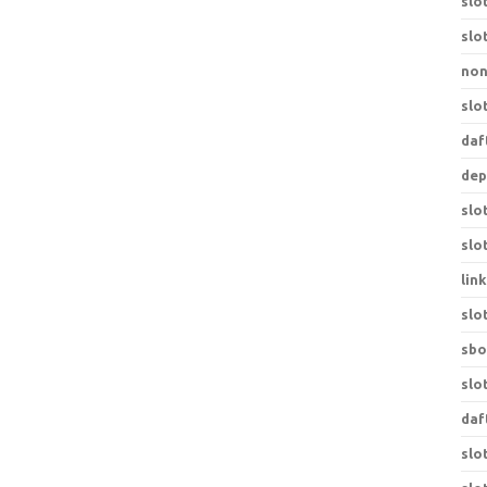
slo
slo
non
slo
daf
dep
slo
slo
link
slo
sbo
slo
daf
slo