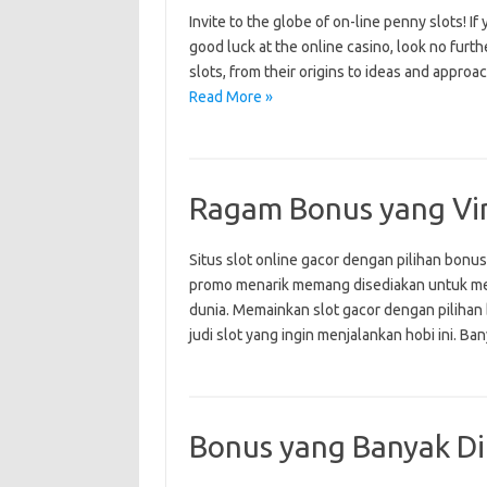
Invite to the globe of on-line penny slots! I
good luck at the online casino, look no furthe
slots, from their origins to ideas and appr
Read More »
Ragam Bonus yang Vira
Situs slot online gacor dengan pilihan bonu
promo menarik memang disediakan untuk men
dunia. Memainkan slot gacor dengan pilihan b
judi slot yang ingin menjalankan hobi ini. Ba
Bonus yang Banyak Di