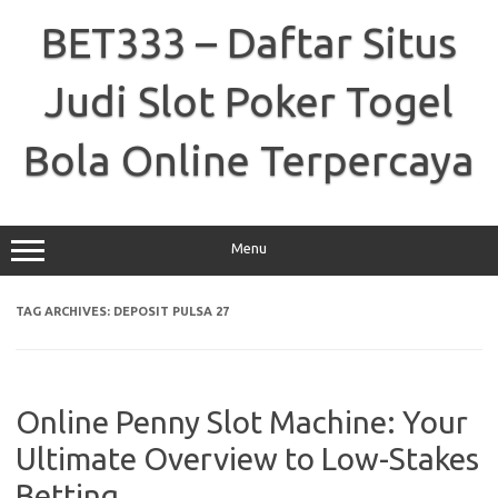
Skip
to
BET333 – Daftar Situs
content
Judi Slot Poker Togel
Bola Online Terpercaya
Menu
TAG ARCHIVES:
DEPOSIT PULSA 27
Online Penny Slot Machine: Your
Ultimate Overview to Low-Stakes
Betting