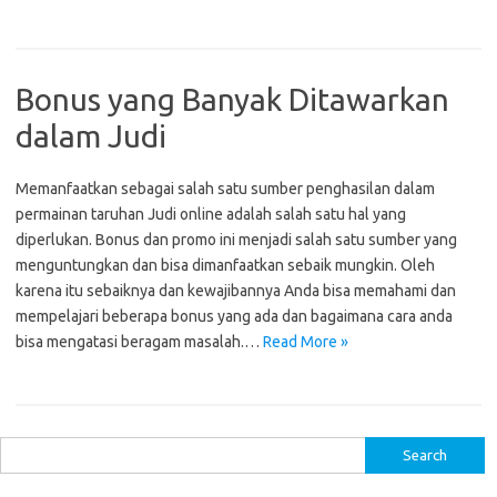
Bonus yang Banyak Ditawarkan
dalam Judi
Memanfaatkan sebagai salah satu sumber penghasilan dalam
permainan taruhan Judi online adalah salah satu hal yang
diperlukan. Bonus dan promo ini menjadi salah satu sumber yang
menguntungkan dan bisa dimanfaatkan sebaik mungkin. Oleh
karena itu sebaiknya dan kewajibannya Anda bisa memahami dan
mempelajari beberapa bonus yang ada dan bagaimana cara anda
bisa mengatasi beragam masalah.…
Read More »
S
e