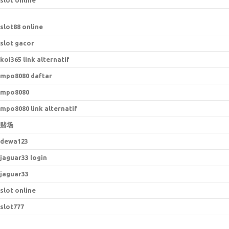
slot online
slot88 online
slot gacor
koi365 link alternatif
mpo8080 daftar
mpo8080
mpo8080 link alternatif
赌场
dewa123
jaguar33 login
jaguar33
slot online
slot777