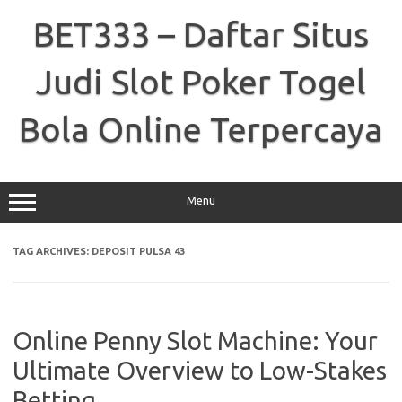
Skip
to
BET333 – Daftar Situs
content
Judi Slot Poker Togel
Bola Online Terpercaya
Menu
TAG ARCHIVES:
DEPOSIT PULSA 43
Online Penny Slot Machine: Your
Ultimate Overview to Low-Stakes
Betting