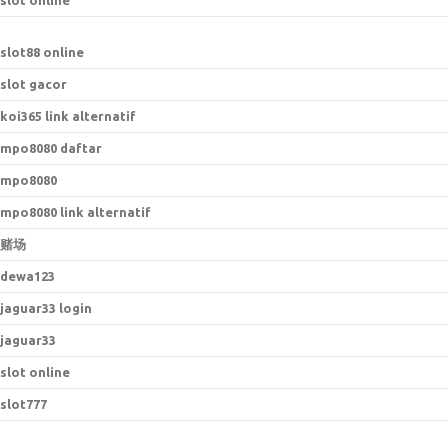
slot online
slot88 online
slot gacor
koi365 link alternatif
mpo8080 daftar
mpo8080
mpo8080 link alternatif
赌场
dewa123
jaguar33 login
jaguar33
slot online
slot777