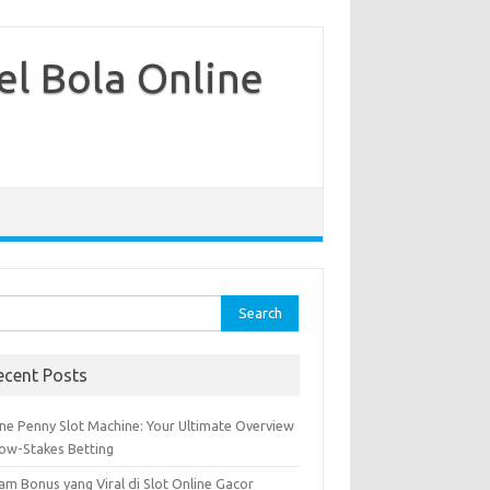
el Bola Online
rch
ecent Posts
ine Penny Slot Machine: Your Ultimate Overview
Low-Stakes Betting
am Bonus yang Viral di Slot Online Gacor