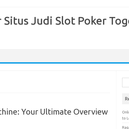
 Situs Judi Slot Poker Tog
Sea
for:
R
chine: Your Ultimate Overview
Onl
to 
Rag