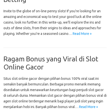
Invite to the globe of on-line penny slots! If you’re looking for an
amazing and economical way to test your good luck at the online
casino, look no further. In this write-up, we’ll explore the ins and
outs of dime slots, from their origins to ideas and approaches for
playing. Whether you’re a seasoned casino…
Read More »
Ragam Bonus yang Viral di Slot
Online Gacor
Situs slot online gacor dengan pilihan bonus 100% viral saat ini
semakin banyak bermunculan. Berbagai promo menarik memang
disediakan untuk menawarkan keuntungan bagi penjudi slot gacor
di seluruh dunia. Memainkan slot gacor dengan pilihan bonus viral di
agen slot online terdengar menarik bagi player judi slot yang ingin
menjalankan hobi ini. Banyak pilihan bonus viral…
Read More »