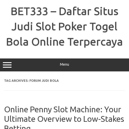
Skip
to
BET333 – Daftar Situs
content
Judi Slot Poker Togel
Bola Online Terpercaya
Menu
TAG ARCHIVES:
FORUM JUDI BOLA
Online Penny Slot Machine: Your
Ultimate Overview to Low-Stakes
Betting