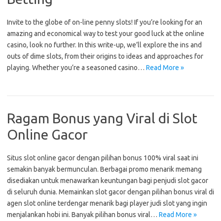
Invite to the globe of on-line penny slots! If you’re looking for an
amazing and economical way to test your good luck at the online
casino, look no further. In this write-up, we’ll explore the ins and
outs of dime slots, from their origins to ideas and approaches for
playing. Whether you’re a seasoned casino…
Read More »
Ragam Bonus yang Viral di Slot
Online Gacor
Situs slot online gacor dengan pilihan bonus 100% viral saat ini
semakin banyak bermunculan. Berbagai promo menarik memang
disediakan untuk menawarkan keuntungan bagi penjudi slot gacor
di seluruh dunia. Memainkan slot gacor dengan pilihan bonus viral di
agen slot online terdengar menarik bagi player judi slot yang ingin
menjalankan hobi ini. Banyak pilihan bonus viral…
Read More »