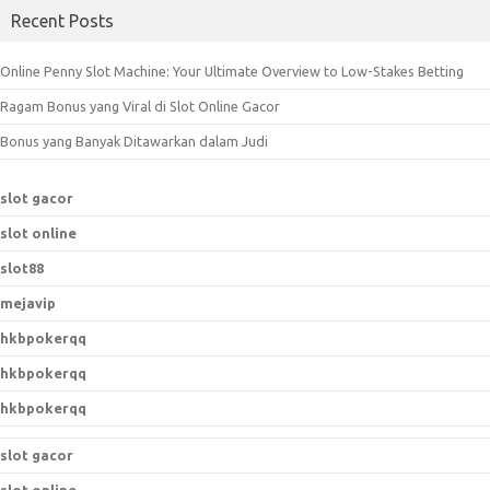
a
Recent Posts
r
c
Online Penny Slot Machine: Your Ultimate Overview to Low-Stakes Betting
h
Ragam Bonus yang Viral di Slot Online Gacor
f
o
Bonus yang Banyak Ditawarkan dalam Judi
r
:
slot gacor
slot online
slot88
mejavip
hkbpokerqq
hkbpokerqq
hkbpokerqq
slot gacor