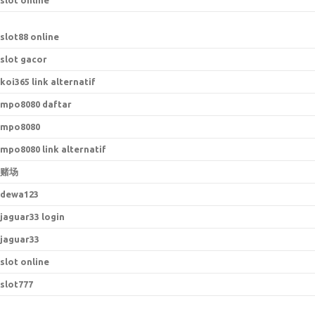
slot online
slot88 online
slot gacor
koi365 link alternatif
mpo8080 daftar
mpo8080
mpo8080 link alternatif
赌场
dewa123
jaguar33 login
jaguar33
slot online
slot777