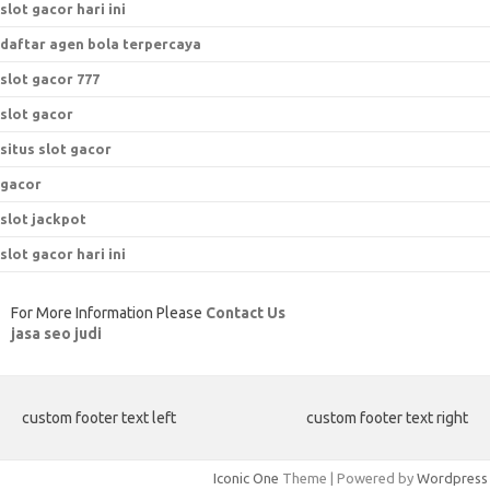
slot gacor hari ini
daftar agen bola terpercaya
slot gacor 777
slot gacor
situs slot gacor
gacor
slot jackpot
slot gacor hari ini
For More Information Please
Contact Us
jasa seo judi
custom footer text left
custom footer text right
Iconic One
Theme | Powered by
Wordpress