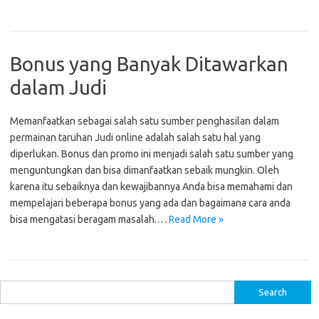
Bonus yang Banyak Ditawarkan
dalam Judi
Memanfaatkan sebagai salah satu sumber penghasilan dalam
permainan taruhan Judi online adalah salah satu hal yang
diperlukan. Bonus dan promo ini menjadi salah satu sumber yang
menguntungkan dan bisa dimanfaatkan sebaik mungkin. Oleh
karena itu sebaiknya dan kewajibannya Anda bisa memahami dan
mempelajari beberapa bonus yang ada dan bagaimana cara anda
bisa mengatasi beragam masalah.…
Read More »
S
e