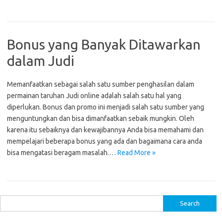
Bonus yang Banyak Ditawarkan
dalam Judi
Memanfaatkan sebagai salah satu sumber penghasilan dalam
permainan taruhan Judi online adalah salah satu hal yang
diperlukan. Bonus dan promo ini menjadi salah satu sumber yang
menguntungkan dan bisa dimanfaatkan sebaik mungkin. Oleh
karena itu sebaiknya dan kewajibannya Anda bisa memahami dan
mempelajari beberapa bonus yang ada dan bagaimana cara anda
bisa mengatasi beragam masalah.…
Read More »
S
e