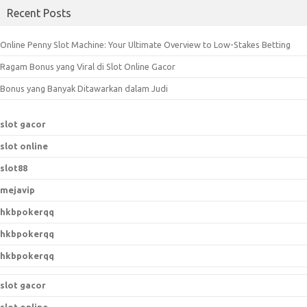
a
Recent Posts
r
c
Online Penny Slot Machine: Your Ultimate Overview to Low-Stakes Betting
h
Ragam Bonus yang Viral di Slot Online Gacor
f
o
Bonus yang Banyak Ditawarkan dalam Judi
r
:
slot gacor
slot online
slot88
mejavip
hkbpokerqq
hkbpokerqq
hkbpokerqq
slot gacor