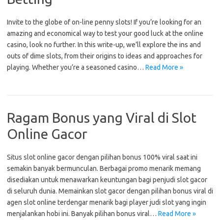
Invite to the globe of on-line penny slots! If you’re looking for an
amazing and economical way to test your good luck at the online
casino, look no further. In this write-up, we’ll explore the ins and
outs of dime slots, from their origins to ideas and approaches for
playing. Whether you’re a seasoned casino…
Read More »
Ragam Bonus yang Viral di Slot
Online Gacor
Situs slot online gacor dengan pilihan bonus 100% viral saat ini
semakin banyak bermunculan. Berbagai promo menarik memang
disediakan untuk menawarkan keuntungan bagi penjudi slot gacor
di seluruh dunia. Memainkan slot gacor dengan pilihan bonus viral di
agen slot online terdengar menarik bagi player judi slot yang ingin
menjalankan hobi ini. Banyak pilihan bonus viral…
Read More »