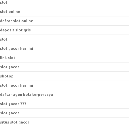
slot
slot online
daftar slot online
deposit slot qris
slot
slot gacor hari ini
link slot
slot gacor
sbotop
slot gacor hari ini
daftar agen bola terpercaya
slot gacor 777
slot gacor
situs slot gacor