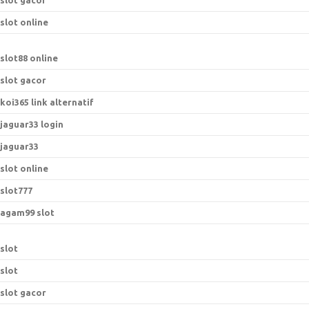
slot gacor
slot online
slot88 online
slot gacor
koi365 link alternatif
jaguar33 login
jaguar33
slot online
slot777
agam99 slot
slot
slot
slot gacor