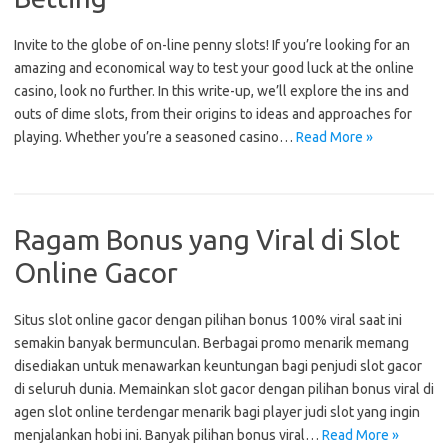
Invite to the globe of on-line penny slots! If you’re looking for an
amazing and economical way to test your good luck at the online
casino, look no further. In this write-up, we’ll explore the ins and
outs of dime slots, from their origins to ideas and approaches for
playing. Whether you’re a seasoned casino…
Read More »
Ragam Bonus yang Viral di Slot
Online Gacor
Situs slot online gacor dengan pilihan bonus 100% viral saat ini
semakin banyak bermunculan. Berbagai promo menarik memang
disediakan untuk menawarkan keuntungan bagi penjudi slot gacor
di seluruh dunia. Memainkan slot gacor dengan pilihan bonus viral di
agen slot online terdengar menarik bagi player judi slot yang ingin
menjalankan hobi ini. Banyak pilihan bonus viral…
Read More »