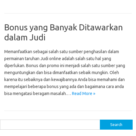
Bonus yang Banyak Ditawarkan
dalam Judi
Memanfaatkan sebagai salah satu sumber penghasilan dalam
permainan taruhan Judi online adalah salah satu hal yang
diperlukan. Bonus dan promo ini menjadi salah satu sumber yang
menguntungkan dan bisa dimanfaatkan sebaik mungkin. Oleh
karena itu sebaiknya dan kewajibannya Anda bisa memahami dan
mempelajari beberapa bonus yang ada dan bagaimana cara anda
bisa mengatasi beragam masalah.…
Read More »
S
e