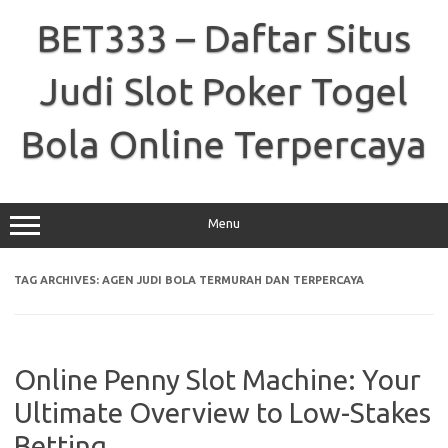
Skip
to
BET333 – Daftar Situs
content
Judi Slot Poker Togel
Bola Online Terpercaya
Menu
TAG ARCHIVES:
AGEN JUDI BOLA TERMURAH DAN TERPERCAYA
Online Penny Slot Machine: Your
Ultimate Overview to Low-Stakes
Betting