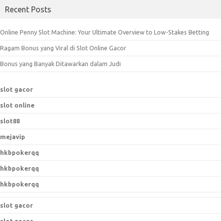
a
Recent Posts
r
c
Online Penny Slot Machine: Your Ultimate Overview to Low-Stakes Betting
h
Ragam Bonus yang Viral di Slot Online Gacor
f
o
Bonus yang Banyak Ditawarkan dalam Judi
r
:
slot gacor
slot online
slot88
mejavip
hkbpokerqq
hkbpokerqq
hkbpokerqq
slot gacor