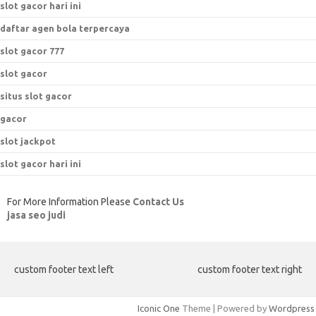
slot gacor hari ini
daftar agen bola terpercaya
slot gacor 777
slot gacor
situs slot gacor
gacor
slot jackpot
slot gacor hari ini
For More Information Please
Contact Us
jasa seo judi
custom footer text left
custom footer text right
Iconic One
Theme | Powered by
Wordpress