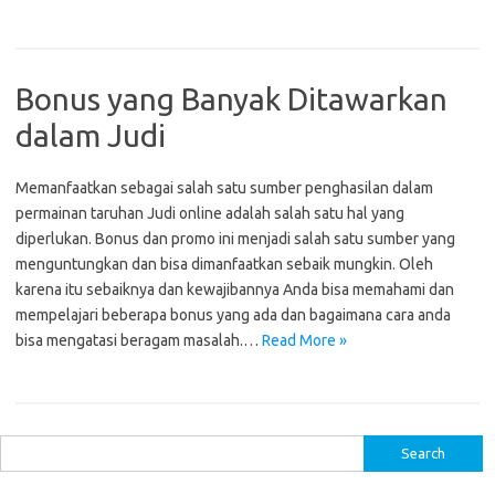
Bonus yang Banyak Ditawarkan
dalam Judi
Memanfaatkan sebagai salah satu sumber penghasilan dalam
permainan taruhan Judi online adalah salah satu hal yang
diperlukan. Bonus dan promo ini menjadi salah satu sumber yang
menguntungkan dan bisa dimanfaatkan sebaik mungkin. Oleh
karena itu sebaiknya dan kewajibannya Anda bisa memahami dan
mempelajari beberapa bonus yang ada dan bagaimana cara anda
bisa mengatasi beragam masalah.…
Read More »
S
e