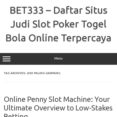
Skip
to
BET333 – Daftar Situs
content
Judi Slot Poker Togel
Bola Online Terpercaya
Menu
TAG ARCHIVES:
JUDI PALING GAMPANG
Online Penny Slot Machine: Your
Ultimate Overview to Low-Stakes
Betting