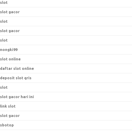
slot
slot gacor
slot
slot gacor
slot
nongki99
slot online
daftar slot online
deposit slot qris
slot
slot gacor hari ini
link slot
slot gacor
sbotop