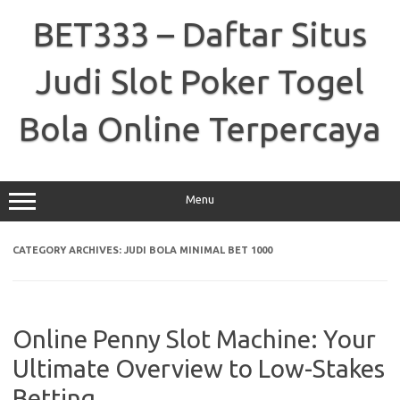
Skip
to
BET333 – Daftar Situs
content
Judi Slot Poker Togel
Bola Online Terpercaya
Menu
CATEGORY ARCHIVES:
JUDI BOLA MINIMAL BET 1000
Online Penny Slot Machine: Your
Ultimate Overview to Low-Stakes
Betting