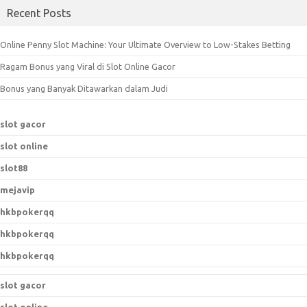
a
Recent Posts
r
c
Online Penny Slot Machine: Your Ultimate Overview to Low-Stakes Betting
h
Ragam Bonus yang Viral di Slot Online Gacor
f
o
Bonus yang Banyak Ditawarkan dalam Judi
r
:
slot gacor
slot online
slot88
mejavip
hkbpokerqq
hkbpokerqq
hkbpokerqq
slot gacor