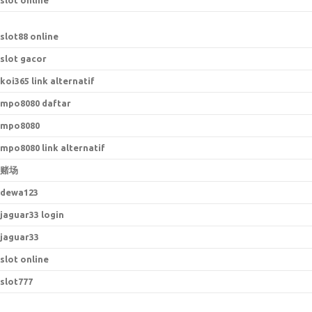
slot online
slot88 online
slot gacor
koi365 link alternatif
mpo8080 daftar
mpo8080
mpo8080 link alternatif
赌场
dewa123
jaguar33 login
jaguar33
slot online
slot777