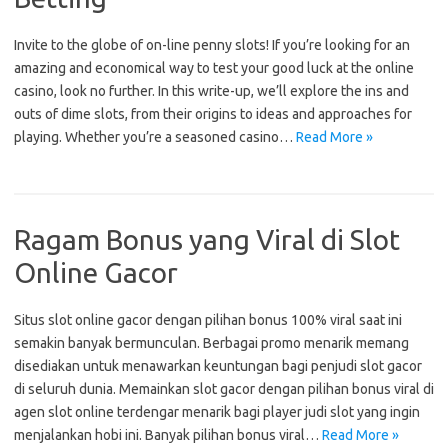
Invite to the globe of on-line penny slots! If you’re looking for an
amazing and economical way to test your good luck at the online
casino, look no further. In this write-up, we’ll explore the ins and
outs of dime slots, from their origins to ideas and approaches for
playing. Whether you’re a seasoned casino…
Read More »
Ragam Bonus yang Viral di Slot
Online Gacor
Situs slot online gacor dengan pilihan bonus 100% viral saat ini
semakin banyak bermunculan. Berbagai promo menarik memang
disediakan untuk menawarkan keuntungan bagi penjudi slot gacor
di seluruh dunia. Memainkan slot gacor dengan pilihan bonus viral di
agen slot online terdengar menarik bagi player judi slot yang ingin
menjalankan hobi ini. Banyak pilihan bonus viral…
Read More »