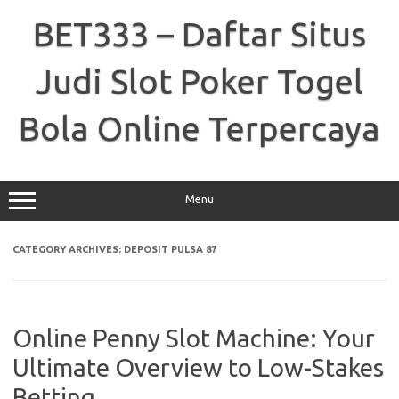
Skip
to
BET333 – Daftar Situs
content
Judi Slot Poker Togel
Bola Online Terpercaya
Menu
CATEGORY ARCHIVES:
DEPOSIT PULSA 87
Online Penny Slot Machine: Your
Ultimate Overview to Low-Stakes
Betting