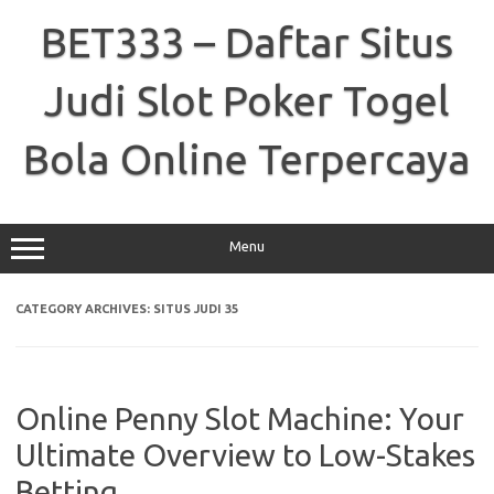
Skip
to
BET333 – Daftar Situs
content
Judi Slot Poker Togel
Bola Online Terpercaya
Menu
CATEGORY ARCHIVES:
SITUS JUDI 35
Online Penny Slot Machine: Your
Ultimate Overview to Low-Stakes
Betting