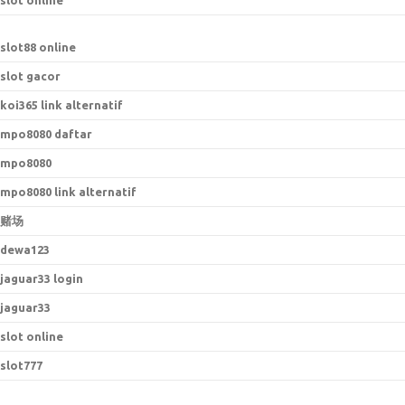
slot online
slot88 online
slot gacor
koi365 link alternatif
mpo8080 daftar
mpo8080
mpo8080 link alternatif
赌场
dewa123
jaguar33 login
jaguar33
slot online
slot777