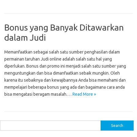
Bonus yang Banyak Ditawarkan
dalam Judi
Memanfaatkan sebagai salah satu sumber penghasilan dalam
permainan taruhan Judi online adalah salah satu hal yang
diperlukan. Bonus dan promo ini menjadi salah satu sumber yang
menguntungkan dan bisa dimanfaatkan sebaik mungkin. Oleh
karena itu sebaiknya dan kewajibannya Anda bisa memahami dan
mempelajari beberapa bonus yang ada dan bagaimana cara anda
bisa mengatasi beragam masalah.…
Read More »
S
e