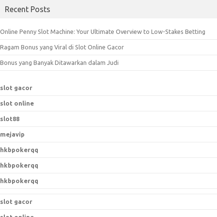
a
Recent Posts
r
c
Online Penny Slot Machine: Your Ultimate Overview to Low-Stakes Betting
h
Ragam Bonus yang Viral di Slot Online Gacor
f
o
Bonus yang Banyak Ditawarkan dalam Judi
r
:
slot gacor
slot online
slot88
mejavip
hkbpokerqq
hkbpokerqq
hkbpokerqq
slot gacor