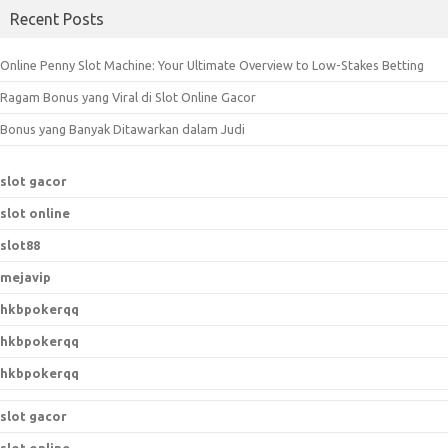
a
Recent Posts
r
c
Online Penny Slot Machine: Your Ultimate Overview to Low-Stakes Betting
h
Ragam Bonus yang Viral di Slot Online Gacor
f
o
Bonus yang Banyak Ditawarkan dalam Judi
r
:
slot gacor
slot online
slot88
mejavip
hkbpokerqq
hkbpokerqq
hkbpokerqq
slot gacor