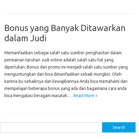
Bonus yang Banyak Ditawarkan
dalam Judi
Memanfaatkan sebagai salah satu sumber penghasilan dalam
permainan taruhan Judi online adalah salah satu hal yang
diperlukan. Bonus dan promo ini menjadi salah satu sumber yang
menguntungkan dan bisa dimanfaatkan sebaik mungkin. Oleh
karena itu sebaiknya dan kewajibannya Anda bisa memahami dan
mempelajari beberapa bonus yang ada dan bagaimana cara anda
bisa mengatasi beragam masalah.…
Read More »
S
e