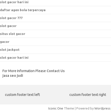
slot gacor hari ini
daftar agen bola terpercaya
slot gacor 777
slot gacor
situs slot gacor
gacor
slot jackpot
slot gacor hari ini
For More Information Please
Contact Us
jasa seo judi
custom footer text left
custom footer text right
Iconic One
Theme | Powered by
Wordpress