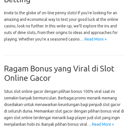
Invite to the globe of on-line penny slots! If you’re looking for an
amazing and economical way to test your good luck at the online
casino, look no further. In this write-up, we’ll explore the ins and
outs of dime slots, from their origins to ideas and approaches for
playing. Whether you’re a seasoned casino…
Read More »
Ragam Bonus yang Viral di Slot
Online Gacor
Situs slot online gacor dengan pilihan bonus 100% viral saat ini
semakin banyak bermunculan. Berbagai promo menarik memang
disediakan untuk menawarkan keuntungan bagi penjudi slot gacor
di seluruh dunia. Memainkan slot gacor dengan pilihan bonus viral di
agen slot online terdengar menarik bagi player judi slot yang ingin
menjalankan hobi ini. Banyak pilihan bonus viral…
Read More »