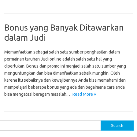
Bonus yang Banyak Ditawarkan
dalam Judi
Memanfaatkan sebagai salah satu sumber penghasilan dalam
permainan taruhan Judi online adalah salah satu hal yang
diperlukan. Bonus dan promo ini menjadi salah satu sumber yang
menguntungkan dan bisa dimanfaatkan sebaik mungkin. Oleh
karena itu sebaiknya dan kewajibannya Anda bisa memahami dan
mempelajari beberapa bonus yang ada dan bagaimana cara anda
bisa mengatasi beragam masalah.…
Read More »
S
e