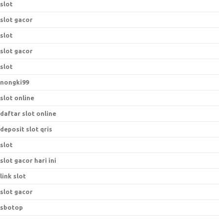
slot
slot gacor
slot
slot gacor
slot
nongki99
slot online
daftar slot online
deposit slot qris
slot
slot gacor hari ini
link slot
slot gacor
sbotop