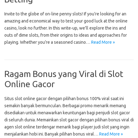
Invite to the globe of on-line penny slots! If you’re looking for an
amazing and economical way to test your good luck at the online
casino, look no further. In this write-up, we’ll explore the ins and
outs of dime slots, from their origins to ideas and approaches for
playing. Whether you’re a seasoned casino…
Read More »
Ragam Bonus yang Viral di Slot
Online Gacor
Situs slot online gacor dengan pilihan bonus 100% viral saat ini
semakin banyak bermunculan. Berbagai promo menarik memang
disediakan untuk menawarkan keuntungan bagi penjudi slot gacor
di seluruh dunia. Memainkan slot gacor dengan pilihan bonus viral di
agen slot online terdengar menarik bagi player judi slot yang ingin
menjalankan hobi ini. Banyak pilihan bonus viral…
Read More »