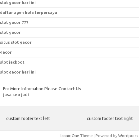
slot gacor hari ini
daftar agen bola terpercaya
slot gacor 777
slot gacor
situs slot gacor
gacor
slot jackpot
slot gacor hari ini
For More Information Please
Contact Us
jasa seo judi
custom footer text left
custom footer text right
Iconic One
Theme | Powered by
Wordpress