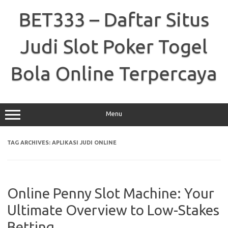
Skip
to
BET333 – Daftar Situs
content
Judi Slot Poker Togel
Bola Online Terpercaya
Menu
TAG ARCHIVES:
APLIKASI JUDI ONLINE
Online Penny Slot Machine: Your
Ultimate Overview to Low-Stakes
Betting