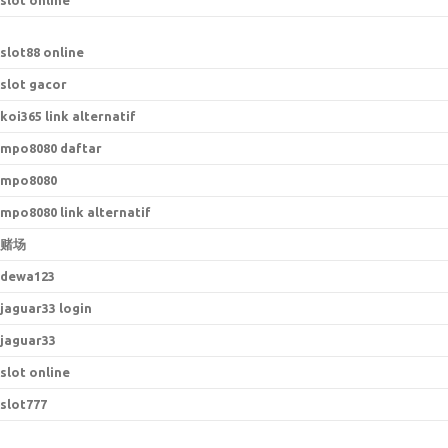
slot online
slot88 online
slot gacor
koi365 link alternatif
mpo8080 daftar
mpo8080
mpo8080 link alternatif
赌场
dewa123
jaguar33 login
jaguar33
slot online
slot777