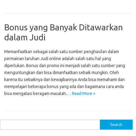
Bonus yang Banyak Ditawarkan
dalam Judi
Memanfaatkan sebagai salah satu sumber penghasilan dalam
permainan taruhan Judi online adalah salah satu hal yang
diperlukan. Bonus dan promo ini menjadi salah satu sumber yang
menguntungkan dan bisa dimanfaatkan sebaik mungkin. Oleh
karena itu sebaiknya dan kewajibannya Anda bisa memahami dan
mempelajari beberapa bonus yang ada dan bagaimana cara anda
bisa mengatasi beragam masalah.…
Read More »
S
e