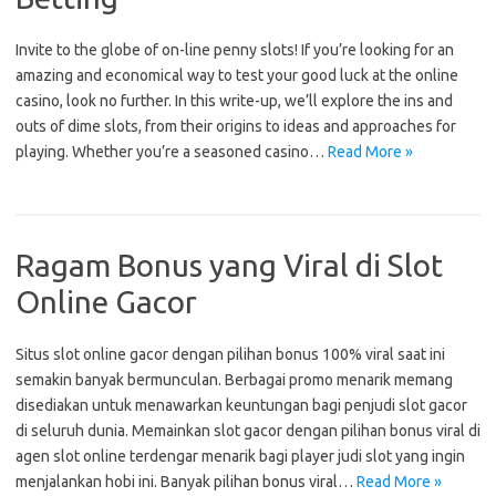
Invite to the globe of on-line penny slots! If you’re looking for an
amazing and economical way to test your good luck at the online
casino, look no further. In this write-up, we’ll explore the ins and
outs of dime slots, from their origins to ideas and approaches for
playing. Whether you’re a seasoned casino…
Read More »
Ragam Bonus yang Viral di Slot
Online Gacor
Situs slot online gacor dengan pilihan bonus 100% viral saat ini
semakin banyak bermunculan. Berbagai promo menarik memang
disediakan untuk menawarkan keuntungan bagi penjudi slot gacor
di seluruh dunia. Memainkan slot gacor dengan pilihan bonus viral di
agen slot online terdengar menarik bagi player judi slot yang ingin
menjalankan hobi ini. Banyak pilihan bonus viral…
Read More »