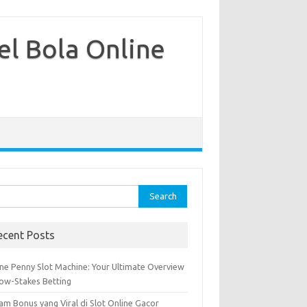
el Bola Online
rch
ecent Posts
ine Penny Slot Machine: Your Ultimate Overview
Low-Stakes Betting
am Bonus yang Viral di Slot Online Gacor