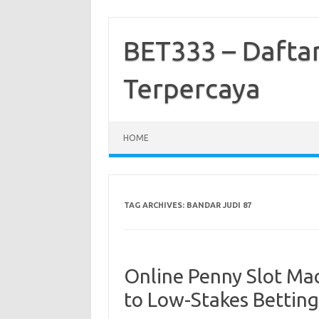
Skip
to
content
BET333 – Daftar
Terpercaya
HOME
TAG ARCHIVES:
BANDAR JUDI 87
Online Penny Slot Ma
to Low-Stakes Betting