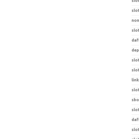
slo
slo
non
slo
daf
dep
slo
slo
link
slo
sbo
slo
daf
slo