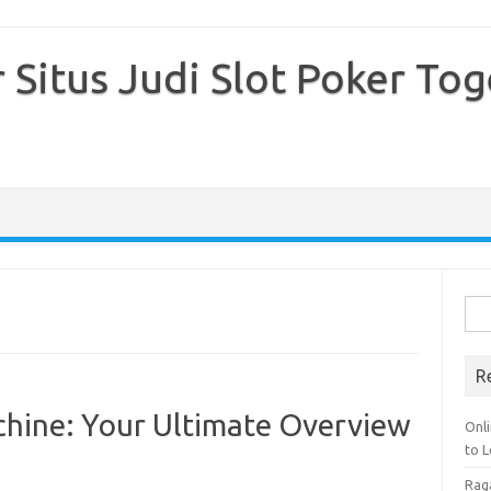
 Situs Judi Slot Poker Tog
Sea
for:
R
chine: Your Ultimate Overview
Onl
to 
Rag