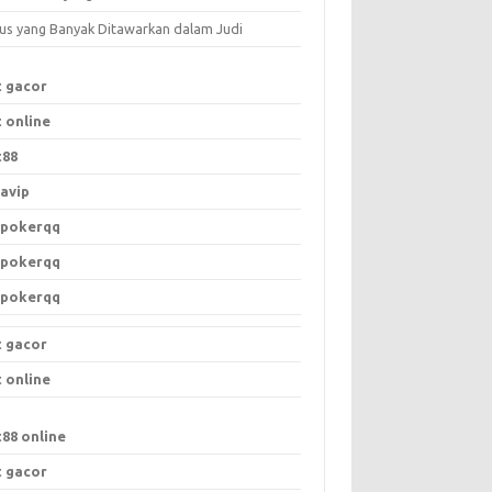
us yang Banyak Ditawarkan dalam Judi
t gacor
t online
t88
avip
bpokerqq
bpokerqq
bpokerqq
t gacor
t online
t88 online
t gacor