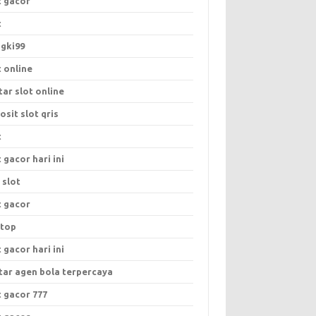
t gacor
t
gki99
t online
tar slot online
osit slot qris
t
t gacor hari ini
 slot
t gacor
top
t gacor hari ini
tar agen bola terpercaya
t gacor 777