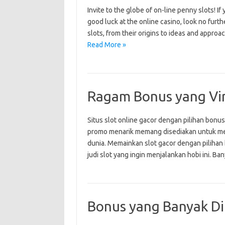
Invite to the globe of on-line penny slots! I
good luck at the online casino, look no furthe
slots, from their origins to ideas and appr
Read More »
Ragam Bonus yang Vira
Situs slot online gacor dengan pilihan bonu
promo menarik memang disediakan untuk men
dunia. Memainkan slot gacor dengan pilihan b
judi slot yang ingin menjalankan hobi ini. Ba
Bonus yang Banyak Di