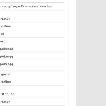
us yang Banyak Ditawarkan dalam Judi
t gacor
t online
t88
avip
bpokerqq
bpokerqq
bpokerqq
t gacor
t online
t88 online
t gacor