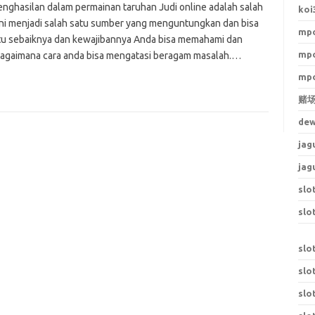
nghasilan dalam permainan taruhan Judi online adalah salah
koi
ini menjadi salah satu sumber yang menguntungkan dan bisa
mpo
itu sebaiknya dan kewajibannya Anda bisa memahami dan
mp
bagaimana cara anda bisa mengatasi beragam masalah.…
mpo
赌
dew
jag
jag
slo
slo
slo
slo
slo