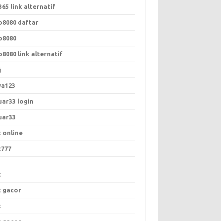
365 link alternatif
8080 daftar
o8080
8080 link alternatif
场
a123
uar33 login
uar33
t online
t777
t
t gacor
t