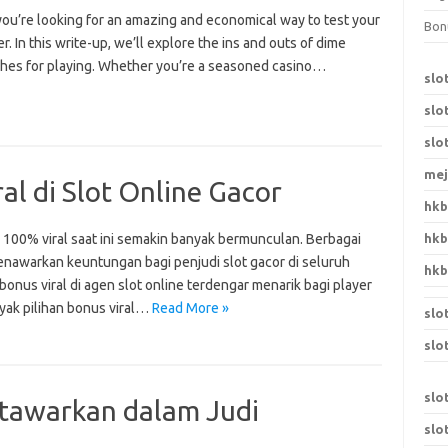
f you’re looking for an amazing and economical way to test your
Bon
r. In this write-up, we’ll explore the ins and outs of dime
oaches for playing. Whether you’re a seasoned casino…
slo
slo
slo
mej
l di Slot Online Gacor
hk
s 100% viral saat ini semakin banyak bermunculan. Berbagai
hk
awarkan keuntungan bagi penjudi slot gacor di seluruh
hk
onus viral di agen slot online terdengar menarik bagi player
nyak pilihan bonus viral…
Read More »
slo
slo
slo
tawarkan dalam Judi
slo