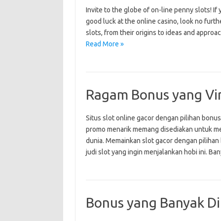
Invite to the globe of on-line penny slots! I
good luck at the online casino, look no furthe
slots, from their origins to ideas and appr
Read More »
Ragam Bonus yang Vira
Situs slot online gacor dengan pilihan bonu
promo menarik memang disediakan untuk men
dunia. Memainkan slot gacor dengan pilihan b
judi slot yang ingin menjalankan hobi ini. Ba
Bonus yang Banyak Di