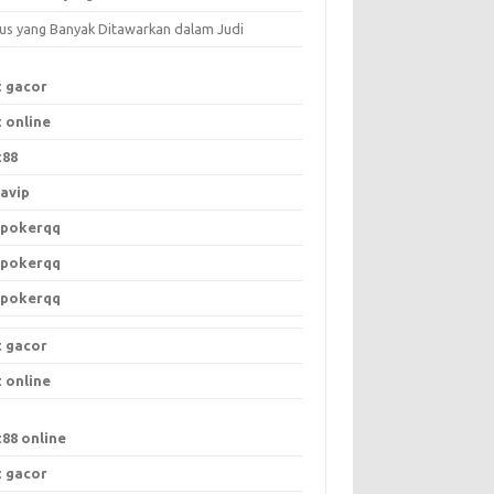
us yang Banyak Ditawarkan dalam Judi
t gacor
t online
t88
avip
bpokerqq
bpokerqq
bpokerqq
t gacor
t online
t88 online
t gacor