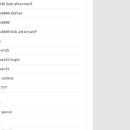
365 link alternatif
8080 daftar
o8080
8080 link alternatif
场
a123
uar33 login
uar33
t online
t777
t
t gacor
t