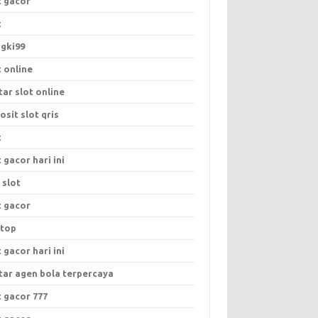
t gacor
t
gki99
t online
tar slot online
osit slot qris
t
t gacor hari ini
 slot
t gacor
top
t gacor hari ini
tar agen bola terpercaya
t gacor 777