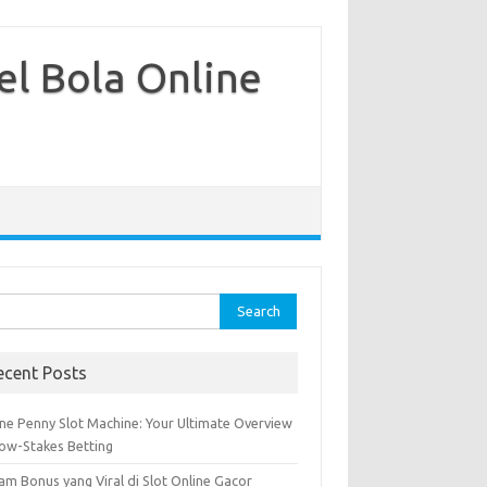
el Bola Online
rch
ecent Posts
ine Penny Slot Machine: Your Ultimate Overview
Low-Stakes Betting
am Bonus yang Viral di Slot Online Gacor