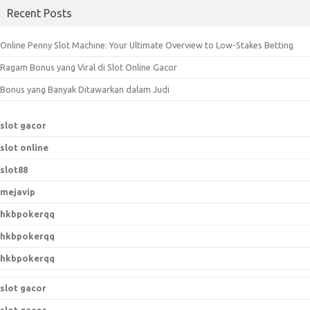
a
Recent Posts
r
c
Online Penny Slot Machine: Your Ultimate Overview to Low-Stakes Betting
h
Ragam Bonus yang Viral di Slot Online Gacor
f
o
Bonus yang Banyak Ditawarkan dalam Judi
r
:
slot gacor
slot online
slot88
mejavip
hkbpokerqq
hkbpokerqq
hkbpokerqq
slot gacor