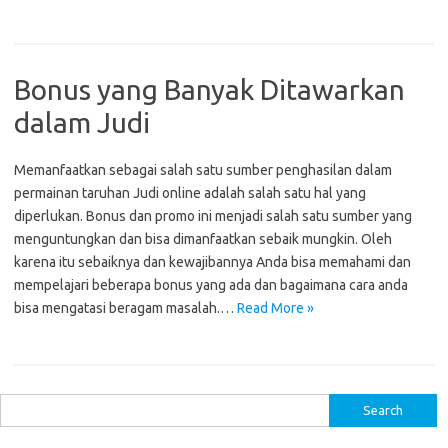
Bonus yang Banyak Ditawarkan
dalam Judi
Memanfaatkan sebagai salah satu sumber penghasilan dalam
permainan taruhan Judi online adalah salah satu hal yang
diperlukan. Bonus dan promo ini menjadi salah satu sumber yang
menguntungkan dan bisa dimanfaatkan sebaik mungkin. Oleh
karena itu sebaiknya dan kewajibannya Anda bisa memahami dan
mempelajari beberapa bonus yang ada dan bagaimana cara anda
bisa mengatasi beragam masalah.…
Read More »
S
e