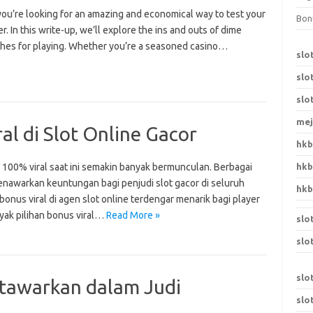
f you’re looking for an amazing and economical way to test your
Bon
r. In this write-up, we’ll explore the ins and outs of dime
oaches for playing. Whether you’re a seasoned casino…
slo
slo
slo
mej
l di Slot Online Gacor
hk
s 100% viral saat ini semakin banyak bermunculan. Berbagai
hk
awarkan keuntungan bagi penjudi slot gacor di seluruh
hk
onus viral di agen slot online terdengar menarik bagi player
nyak pilihan bonus viral…
Read More »
slo
slo
slo
tawarkan dalam Judi
slo