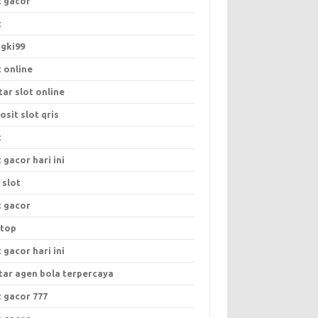
t gacor
t
gki99
t online
tar slot online
osit slot qris
t
t gacor hari ini
 slot
t gacor
top
t gacor hari ini
tar agen bola terpercaya
t gacor 777