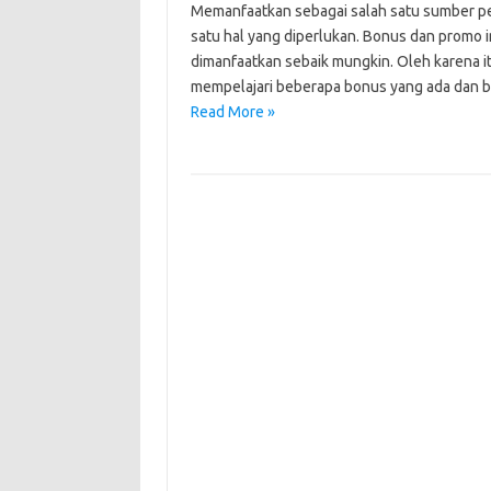
Memanfaatkan sebagai salah satu sumber pe
satu hal yang diperlukan. Bonus dan promo 
dimanfaatkan sebaik mungkin. Oleh karena 
mempelajari beberapa bonus yang ada dan 
Read More »