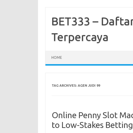
Skip
to
content
BET333 – Daftar
Terpercaya
HOME
TAG ARCHIVES:
AGEN JUDI 99
Online Penny Slot Ma
to Low-Stakes Betting