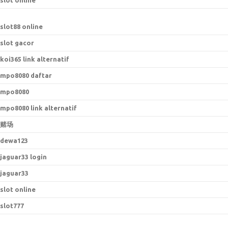
slot online
slot88 online
slot gacor
koi365 link alternatif
mpo8080 daftar
mpo8080
mpo8080 link alternatif
赌场
dewa123
jaguar33 login
jaguar33
slot online
slot777