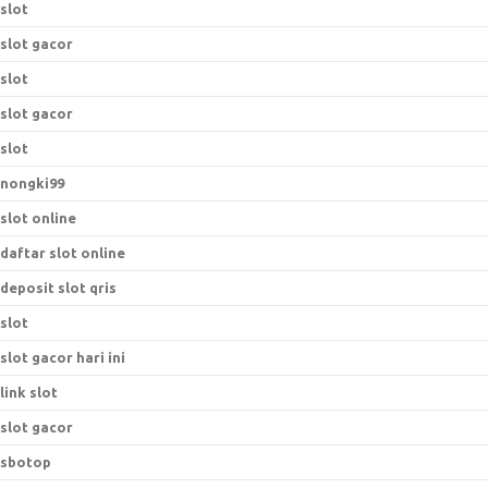
slot
slot gacor
slot
slot gacor
slot
nongki99
slot online
daftar slot online
deposit slot qris
slot
slot gacor hari ini
link slot
slot gacor
sbotop