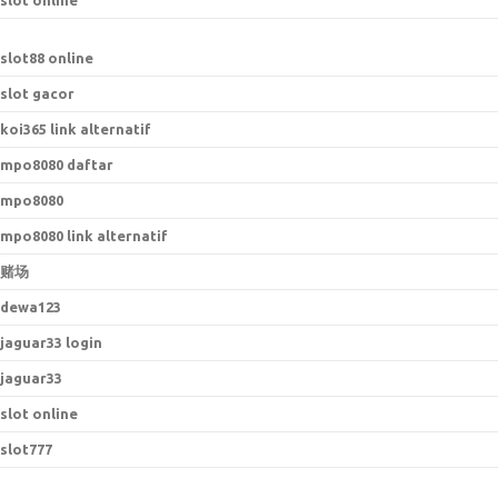
slot online
slot88 online
slot gacor
koi365 link alternatif
mpo8080 daftar
mpo8080
mpo8080 link alternatif
赌场
dewa123
jaguar33 login
jaguar33
slot online
slot777