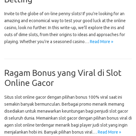
Invite to the globe of on-line penny slots! If you’re looking for an
amazing and economical way to test your good luck at the online
casino, look no further. In this write-up, we’ll explore the ins and
outs of dime slots, from their origins to ideas and approaches for
playing. Whether you’re a seasoned casino…
Read More »
Ragam Bonus yang Viral di Slot
Online Gacor
Situs slot online gacor dengan pilihan bonus 100% viral saat ini
semakin banyak bermunculan. Berbagai promo menarik memang
disediakan untuk menawarkan keuntungan bagi penjudi slot gacor
di seluruh dunia. Memainkan slot gacor dengan pilihan bonus viral di
agen slot online terdengar menarik bagi player judi slot yang ingin
menjalankan hobi ini. Banyak pilihan bonus viral…
Read More »