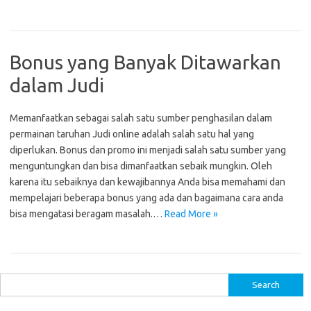
Bonus yang Banyak Ditawarkan
dalam Judi
Memanfaatkan sebagai salah satu sumber penghasilan dalam
permainan taruhan Judi online adalah salah satu hal yang
diperlukan. Bonus dan promo ini menjadi salah satu sumber yang
menguntungkan dan bisa dimanfaatkan sebaik mungkin. Oleh
karena itu sebaiknya dan kewajibannya Anda bisa memahami dan
mempelajari beberapa bonus yang ada dan bagaimana cara anda
bisa mengatasi beragam masalah.…
Read More »
S
e