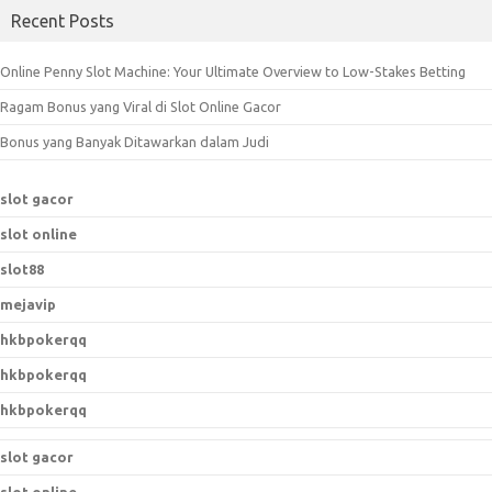
a
Recent Posts
r
c
Online Penny Slot Machine: Your Ultimate Overview to Low-Stakes Betting
h
Ragam Bonus yang Viral di Slot Online Gacor
f
o
Bonus yang Banyak Ditawarkan dalam Judi
r
:
slot gacor
slot online
slot88
mejavip
hkbpokerqq
hkbpokerqq
hkbpokerqq
slot gacor