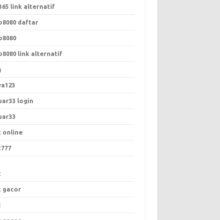
365 link alternatif
8080 daftar
o8080
8080 link alternatif
场
a123
uar33 login
uar33
t online
t777
t
t gacor
t