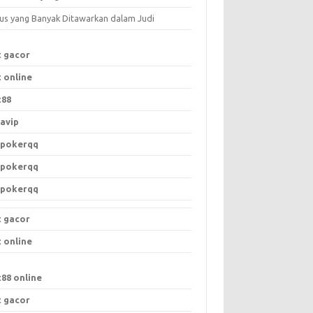
us yang Banyak Ditawarkan dalam Judi
t gacor
t online
t88
avip
bpokerqq
bpokerqq
bpokerqq
t gacor
t online
t88 online
t gacor