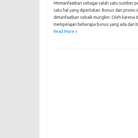
Memanfaatkan sebagai salah satu sumber pe
satu hal yang diperlukan. Bonus dan promo 
dimanfaatkan sebaik mungkin. Oleh karena 
mempelajari beberapa bonus yang ada dan 
Read More »