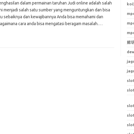
nghasilan dalam permainan taruhan Judi online adalah salah
koi
ini menjadi salah satu sumber yang menguntungkan dan bisa
mpo
itu sebaiknya dan kewajibannya Anda bisa memahami dan
mp
bagaimana cara anda bisa mengatasi beragam masalah.…
mpo
赌
dew
jag
jag
slo
slo
slo
slo
slo