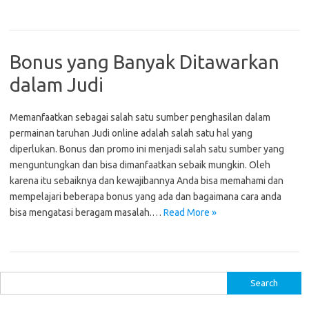
Bonus yang Banyak Ditawarkan
dalam Judi
Memanfaatkan sebagai salah satu sumber penghasilan dalam
permainan taruhan Judi online adalah salah satu hal yang
diperlukan. Bonus dan promo ini menjadi salah satu sumber yang
menguntungkan dan bisa dimanfaatkan sebaik mungkin. Oleh
karena itu sebaiknya dan kewajibannya Anda bisa memahami dan
mempelajari beberapa bonus yang ada dan bagaimana cara anda
bisa mengatasi beragam masalah.…
Read More »
S
e