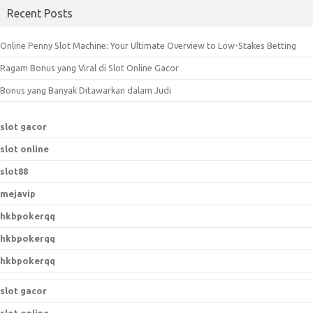
a
Recent Posts
r
c
Online Penny Slot Machine: Your Ultimate Overview to Low-Stakes Betting
h
Ragam Bonus yang Viral di Slot Online Gacor
f
o
Bonus yang Banyak Ditawarkan dalam Judi
r
:
slot gacor
slot online
slot88
mejavip
hkbpokerqq
hkbpokerqq
hkbpokerqq
slot gacor