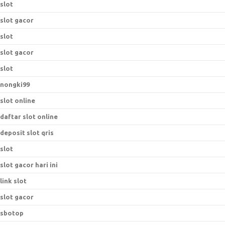
slot
slot gacor
slot
slot gacor
slot
nongki99
slot online
daftar slot online
deposit slot qris
slot
slot gacor hari ini
link slot
slot gacor
sbotop