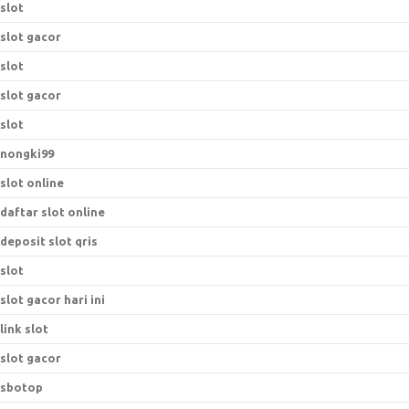
slot
slot gacor
slot
slot gacor
slot
nongki99
slot online
daftar slot online
deposit slot qris
slot
slot gacor hari ini
link slot
slot gacor
sbotop