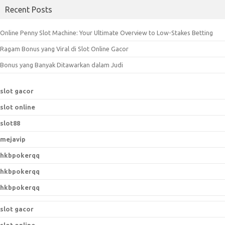
a
Recent Posts
r
c
Online Penny Slot Machine: Your Ultimate Overview to Low-Stakes Betting
h
Ragam Bonus yang Viral di Slot Online Gacor
f
o
Bonus yang Banyak Ditawarkan dalam Judi
r
:
slot gacor
slot online
slot88
mejavip
hkbpokerqq
hkbpokerqq
hkbpokerqq
slot gacor