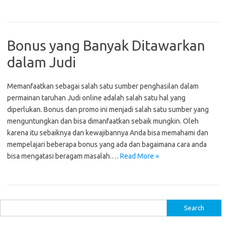
Bonus yang Banyak Ditawarkan
dalam Judi
Memanfaatkan sebagai salah satu sumber penghasilan dalam
permainan taruhan Judi online adalah salah satu hal yang
diperlukan. Bonus dan promo ini menjadi salah satu sumber yang
menguntungkan dan bisa dimanfaatkan sebaik mungkin. Oleh
karena itu sebaiknya dan kewajibannya Anda bisa memahami dan
mempelajari beberapa bonus yang ada dan bagaimana cara anda
bisa mengatasi beragam masalah.…
Read More »
S
e