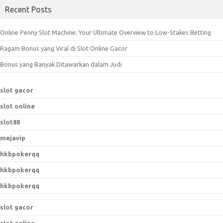
a
Recent Posts
r
c
Online Penny Slot Machine: Your Ultimate Overview to Low-Stakes Betting
h
Ragam Bonus yang Viral di Slot Online Gacor
f
o
Bonus yang Banyak Ditawarkan dalam Judi
r
:
slot gacor
slot online
slot88
mejavip
hkbpokerqq
hkbpokerqq
hkbpokerqq
slot gacor