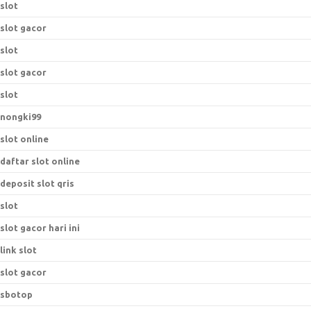
slot
slot gacor
slot
slot gacor
slot
nongki99
slot online
daftar slot online
deposit slot qris
slot
slot gacor hari ini
link slot
slot gacor
sbotop