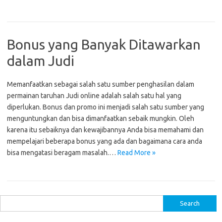
Bonus yang Banyak Ditawarkan
dalam Judi
Memanfaatkan sebagai salah satu sumber penghasilan dalam
permainan taruhan Judi online adalah salah satu hal yang
diperlukan. Bonus dan promo ini menjadi salah satu sumber yang
menguntungkan dan bisa dimanfaatkan sebaik mungkin. Oleh
karena itu sebaiknya dan kewajibannya Anda bisa memahami dan
mempelajari beberapa bonus yang ada dan bagaimana cara anda
bisa mengatasi beragam masalah.…
Read More »
S
e