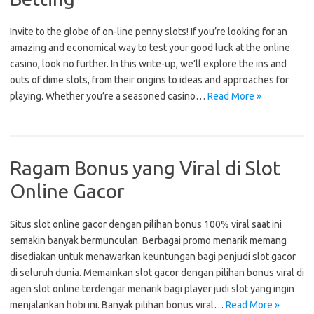
Invite to the globe of on-line penny slots! If you’re looking for an
amazing and economical way to test your good luck at the online
casino, look no further. In this write-up, we’ll explore the ins and
outs of dime slots, from their origins to ideas and approaches for
playing. Whether you’re a seasoned casino…
Read More »
Ragam Bonus yang Viral di Slot
Online Gacor
Situs slot online gacor dengan pilihan bonus 100% viral saat ini
semakin banyak bermunculan. Berbagai promo menarik memang
disediakan untuk menawarkan keuntungan bagi penjudi slot gacor
di seluruh dunia. Memainkan slot gacor dengan pilihan bonus viral di
agen slot online terdengar menarik bagi player judi slot yang ingin
menjalankan hobi ini. Banyak pilihan bonus viral…
Read More »