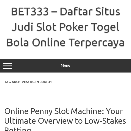
Skip
to
BET333 – Daftar Situs
content
Judi Slot Poker Togel
Bola Online Terpercaya
Menu
TAG ARCHIVES:
AGEN JUDI 31
Online Penny Slot Machine: Your
Ultimate Overview to Low-Stakes
Betting