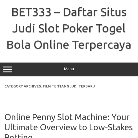
Skip
to
BET333 – Daftar Situs
content
Judi Slot Poker Togel
Bola Online Terpercaya
Menu
CATEGORY ARCHIVES:
FILM TENTANG JUDI TERBARU
Online Penny Slot Machine: Your
Ultimate Overview to Low-Stakes
Betting