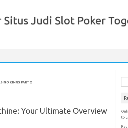
 Situs Judi Slot Poker Tog
Sea
SINO KINGS PART 2
for:
R
chine: Your Ultimate Overview
Onl
to 
Rag