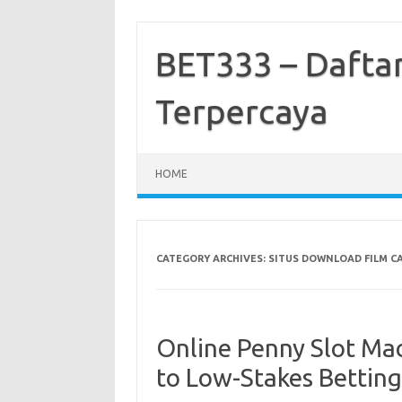
Skip
to
content
BET333 – Daftar
Terpercaya
HOME
CATEGORY ARCHIVES:
SITUS DOWNLOAD FILM CA
Online Penny Slot Ma
to Low-Stakes Betting