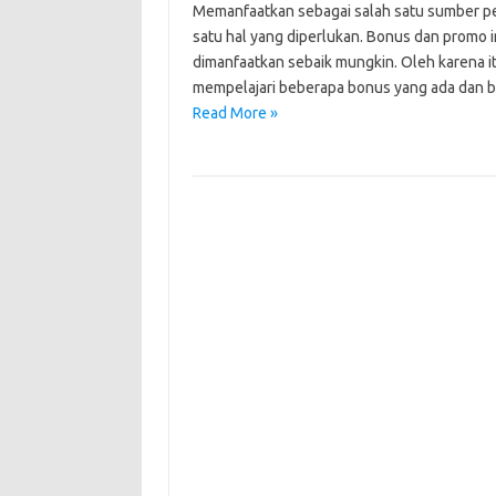
Memanfaatkan sebagai salah satu sumber pe
satu hal yang diperlukan. Bonus dan promo 
dimanfaatkan sebaik mungkin. Oleh karena 
mempelajari beberapa bonus yang ada dan 
Read More »