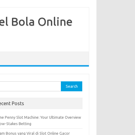
el Bola Online
rch
ecent Posts
ine Penny Slot Machine: Your Ultimate Overview
Low-Stakes Betting
am Bonus yang Viral di Slot Online Gacor