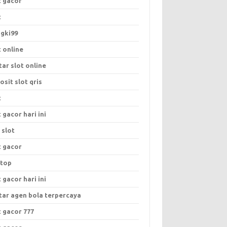
t gacor
t
gki99
t online
tar slot online
osit slot qris
t
t gacor hari ini
 slot
t gacor
top
t gacor hari ini
tar agen bola terpercaya
t gacor 777