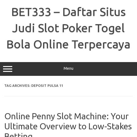
Skip
to
BET333 – Daftar Situs
content
Judi Slot Poker Togel
Bola Online Terpercaya
Menu
TAG ARCHIVES:
DEPOSIT PULSA 11
Online Penny Slot Machine: Your
Ultimate Overview to Low-Stakes
Betting