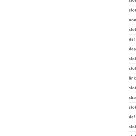
slo
slo
non
slo
daf
dep
slo
slo
link
slo
sbo
slo
daf
slo