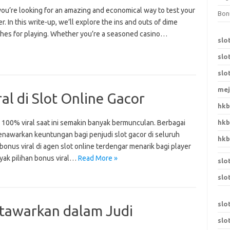
f you’re looking for an amazing and economical way to test your
Bon
r. In this write-up, we’ll explore the ins and outs of dime
oaches for playing. Whether you’re a seasoned casino…
slo
slo
slo
mej
l di Slot Online Gacor
hk
s 100% viral saat ini semakin banyak bermunculan. Berbagai
hk
awarkan keuntungan bagi penjudi slot gacor di seluruh
hk
onus viral di agen slot online terdengar menarik bagi player
nyak pilihan bonus viral…
Read More »
slo
slo
slo
tawarkan dalam Judi
slo