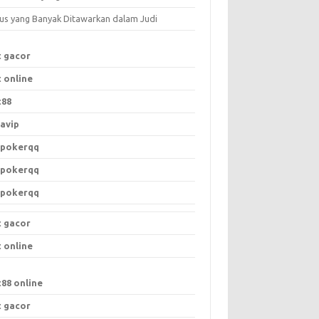
us yang Banyak Ditawarkan dalam Judi
t gacor
t online
t88
avip
bpokerqq
bpokerqq
bpokerqq
t gacor
t online
t88 online
t gacor