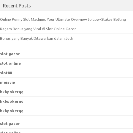
a
Recent Posts
r
c
Online Penny Slot Machine: Your Ultimate Overview to Low-Stakes Betting
h
Ragam Bonus yang Viral di Slot Online Gacor
f
o
Bonus yang Banyak Ditawarkan dalam Judi
r
:
slot gacor
slot online
slot88
mejavip
hkbpokerqq
hkbpokerqq
hkbpokerqq
slot gacor