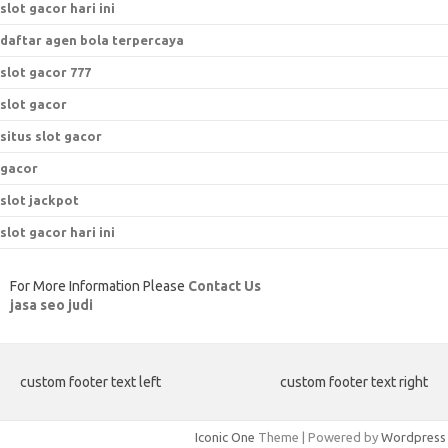
slot gacor hari ini
daftar agen bola terpercaya
slot gacor 777
slot gacor
situs slot gacor
gacor
slot jackpot
slot gacor hari ini
For More Information Please
Contact Us
jasa seo judi
custom footer text left
custom footer text right
Iconic One
Theme | Powered by
Wordpress