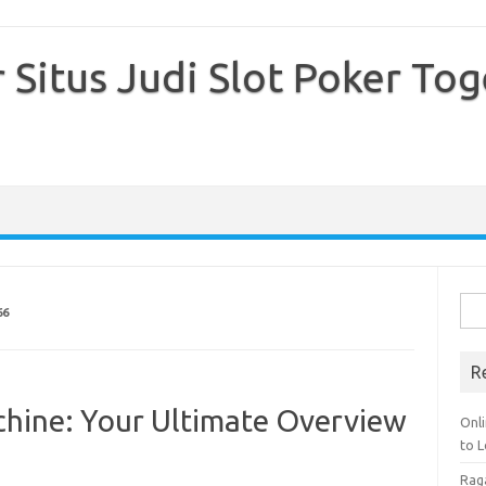
 Situs Judi Slot Poker Tog
Sea
66
for:
R
chine: Your Ultimate Overview
Onl
to 
Rag