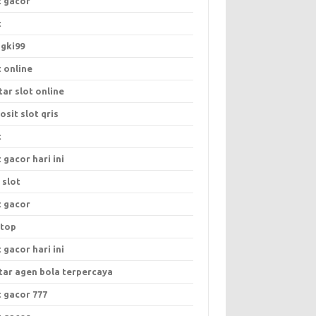
t gacor
t
gki99
t online
tar slot online
osit slot qris
t
t gacor hari ini
 slot
t gacor
top
t gacor hari ini
tar agen bola terpercaya
t gacor 777