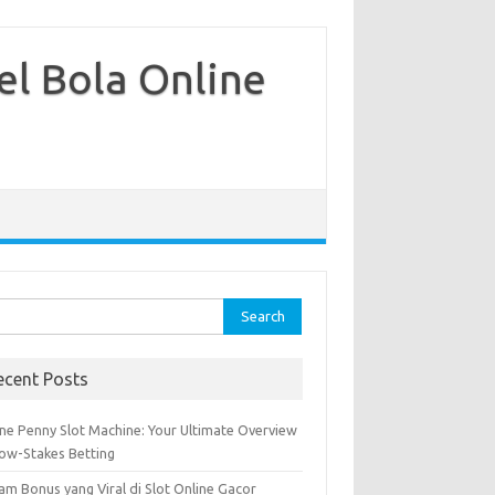
el Bola Online
rch
ecent Posts
ine Penny Slot Machine: Your Ultimate Overview
Low-Stakes Betting
am Bonus yang Viral di Slot Online Gacor