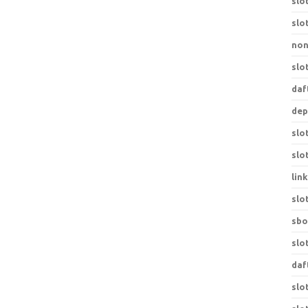
slo
slo
non
slo
daf
dep
slo
slo
link
slo
sbo
slo
daf
slo