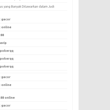
us yang Banyak Ditawarkan dalam Judi
t gacor
t online
t88
avip
bpokerqq
bpokerqq
bpokerqq
t gacor
t online
t88 online
t gacor