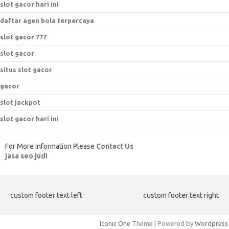
slot gacor hari ini
daftar agen bola terpercaya
slot gacor 777
slot gacor
situs slot gacor
gacor
slot jackpot
slot gacor hari ini
For More Information Please
Contact Us
jasa seo judi
custom footer text left
custom footer text right
Iconic One
Theme | Powered by
Wordpress