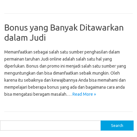
Bonus yang Banyak Ditawarkan
dalam Judi
Memanfaatkan sebagai salah satu sumber penghasilan dalam
permainan taruhan Judi online adalah salah satu hal yang
diperlukan. Bonus dan promo ini menjadi salah satu sumber yang
menguntungkan dan bisa dimanfaatkan sebaik mungkin. Oleh
karena itu sebaiknya dan kewajibannya Anda bisa memahami dan
mempelajari beberapa bonus yang ada dan bagaimana cara anda
bisa mengatasi beragam masalah.…
Read More »
S
e