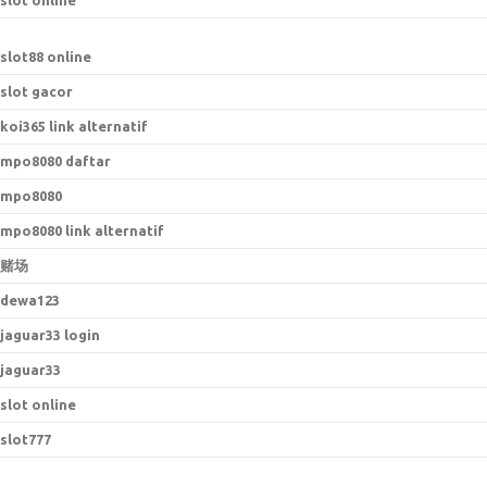
slot online
slot88 online
slot gacor
koi365 link alternatif
mpo8080 daftar
mpo8080
mpo8080 link alternatif
赌场
dewa123
jaguar33 login
jaguar33
slot online
slot777