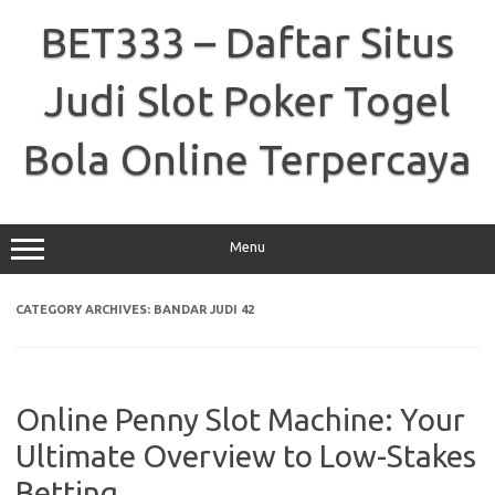
Skip
to
BET333 – Daftar Situs
content
Judi Slot Poker Togel
Bola Online Terpercaya
Menu
CATEGORY ARCHIVES:
BANDAR JUDI 42
Online Penny Slot Machine: Your
Ultimate Overview to Low-Stakes
Betting