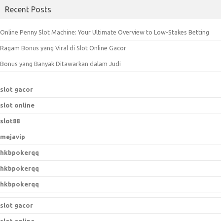
a
Recent Posts
r
c
Online Penny Slot Machine: Your Ultimate Overview to Low-Stakes Betting
h
Ragam Bonus yang Viral di Slot Online Gacor
f
o
Bonus yang Banyak Ditawarkan dalam Judi
r
:
slot gacor
slot online
slot88
mejavip
hkbpokerqq
hkbpokerqq
hkbpokerqq
slot gacor